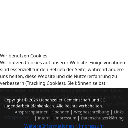
Wir benutzen Cookies
Wir nutzen Cookies auf unserer Website. Einige von ihnen
sind essenziell für den Betrieb der Seite, während andere
uns helfen, diese Website und die Nutzererfahrung zu
verbessern (Tracking Cookies). Sie können selbst
entscheiden, ob Sie die Cookies zulassen möchten. Bitte
beachten Sie, dass bei einer Ablehnung womöglich nicht
Copyright © 2026 Liebenzeller Gemeinschaft und EC-
mehr alle Funktionalitäten der Seite zur Verfügung stehen.
Jugendarbeit Blankenloch. Alle Rechte vorbehalten.
Ansprechpartner
|
Spenden
|
Wegbeschreibung
|
Links
Akzeptieren
|
Intern
|
Impressum
|
Datenschutzerklärung
Weitere Informationen
|
Impressum