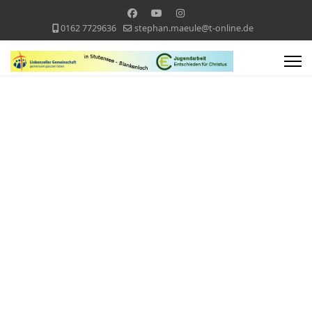
0162 7729636
stephan.maeule@t-online.de